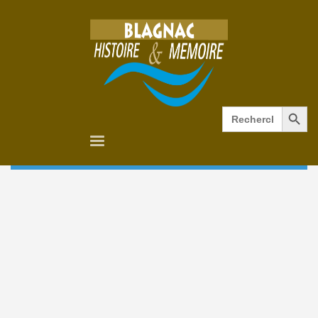
Search Button
Search
for: