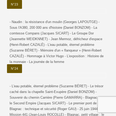
N°23
- Naudin : la résistance d'un moulin (Georges LAPOUTGE) -
Sous l'A380, 200 000 ans d'histoire (Daniel BONZOM) - La
comtesse Compans (Jacques SICART) - Le Groupe Dor
(Jeannette WEIDKNNET) - Jean Mermoz, défricheur d'espace
(Henri-Robert CAZALÉ) - L'eau potable, éternel problème
(Suzanne BÉRET) - Mémoire d'un « flanqueur » (Henri-Robert
CAZALÉ) - Hommage à Victor Hugo - L'exposition : Histoire de
la monnaie - La journée de la femme
N°24
- L'eau potable, éternel problème (Suzanne BÉRET) - Le trésor
caché dans la chapelle Saint-Exupère (Daniel BONZOM) -
Souvenir du chemin Carrière (Pierre GAMARRA) - Blagnac sous
le Second Empire (Jacques SICART) - Le premier pont de
Blagnac : technique et sécurité (Roger GAU) - 25 juin 1944 -
Mission 441 (Jean-Louis ROCOLLE) - Blagnac, petit village : le