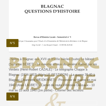
N°5
- Naître à Blagnac aux XVII et XVIIIe siècles (suite) Le bâtard
(Suzanne BÉRET) - Le meurtre affreux du général Ramel par les
Verdets (Henri-Robert CAZALÉ) - Le télégraphe Chappe à
Blagnac (1834-1853) (Alain LE PESTIPON) - La guerre 39-40 à
Blagnac (Jeannette WEIDKNNET) - Prisonnier de guerre en mai
1940 (Alain LAURET) - Carnet de route d'Antoine Dessaux - 10
mai au 15 août 1940 (1re partie) - Courrier des lecteurs
N°6