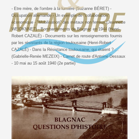
- Etre mère, de l'ombre à la lumière (Suzanne BÉRET) -
Occupation allemande - Un exemple de "collaboration"
économique - "Mobilisation" des métaux non ferreux (Jeannette
WEIDKNNET) - Bombardements de Blagnac en 1944 (Henri-
Robert CAZALÉ) - Documents sur les renseignements fournis
par les résistants de la région toulousaine (Henri-Robert
CAZALÉ) - Dans la Résistance toulousaine, qui étaient ? …
(Gabrielle-Renée MEZEIX) - Carnet de route d'Antoine Dessaux
- 10 mai au 15 août 1940 (2e partie)