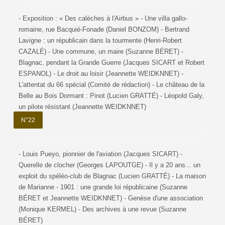
- Exposition : « Des calèches à l'Airbus » - Une villa gallo-
romaine, rue Bacquié-Fonade (Daniel BONZOM) - Bertrand
Lavigne : un républicain dans la tourmente (Henri-Robert
CAZALÉ) - Une commune, un maire (Suzanne BÉRET) -
Blagnac, pendant la Grande Guerre (Jacques SICART et Robert
ESPANOL) - Le droit au loisir (Jeannette WEIDKNNET) -
L'attentat du 66 spécial (Comité de rédaction) - Le château de la
Belle au Bois Dormant : Pinot (Lucien GRATTÉ) - Léopold Galy,
un pilote résistant (Jeannette WEIDKNNET)
N°22
- Louis Pueyo, pionnier de l'aviation (Jacques SICART) -
Querelle de clocher (Georges LAPOUTGE) - Il y a 20 ans... un
exploit du spéléo-club de Blagnac (Lucien GRATTÉ) - La maison
de Marianne - 1901 : une grande loi républicaine (Suzanne
BÉRET et Jeannette WEIDKNNET) - Genèse d'une association
(Monique KERMEL) - Des archives à une revue (Suzanne
BÉRET)