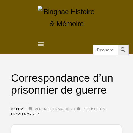
Search Button
Search
for:
Correspondance d’un
prisonnier de guerre
BY
BHM
/
MERCREDI, 06 MAI 2026
/
PUBLISHED IN
UNCATEGORIZED