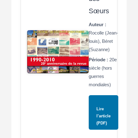
Sœurs
Auteur :
Rocolle (Jean-
louis), Béret
(Suzanne)
Période :
20e
siècle (hors
guerres
mondiales)
Lire
l’article
(PDF)