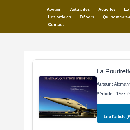
Accueil
Actualités
Activités
La
Les articles
Trésors
Qui sommes-
Contact
La Poudrett
Auteur :
Alemanni
Période :
19e siè
Lire l’article (