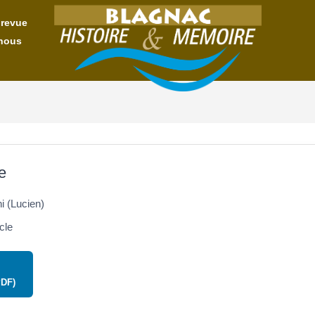
 revue
nous
e
 (Lucien)
cle
PDF)