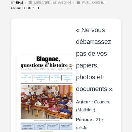
BY
BHM
/
MERCREDI, 06 MAI 2026
/
PUBLISHED IN
UNCATEGORIZED
« Ne vous
débarrassez
pas de vos
papiers,
photos et
documents »
Auteur :
Couderc
(Mathilde)
Période :
21e
siècle