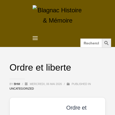
Search Button
Search
for:
Ordre et liberte
BY
BHM
/
MERCREDI, 06 MAI 2026
/
PUBLISHED IN
UNCATEGORIZED
Ordre et