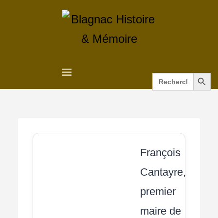
Search Button
Search
for:
François
Cantayre,
premier
maire de