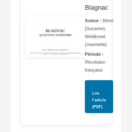
Blagnac
Auteur :
Béret
(Suzanne),
Weidknnet
(Jeannette)
Période :
Révolution
française
Lire
l’article
(PDF)