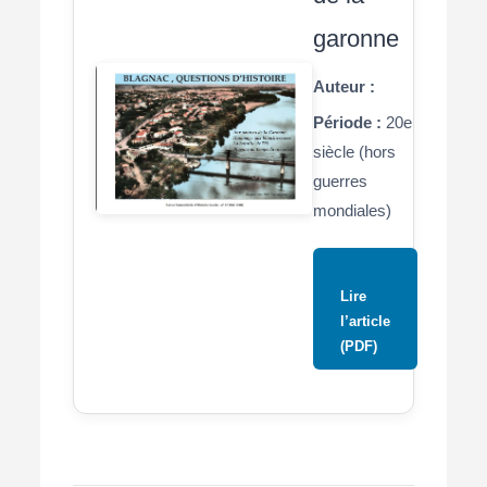
garonne
Auteur :
Période :
20e
siècle (hors
guerres
mondiales)
Lire
l’article
(PDF)