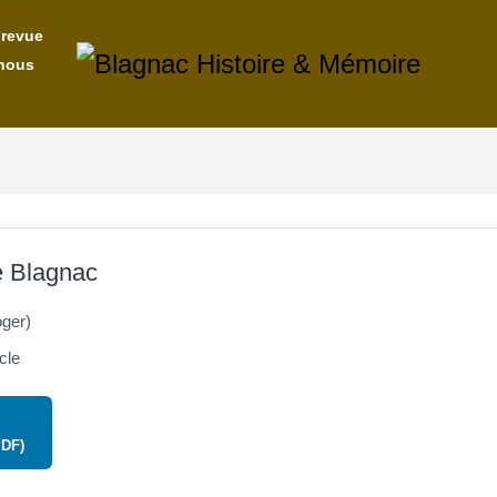
 revue
nous
de Blagnac
ger)
cle
PDF)