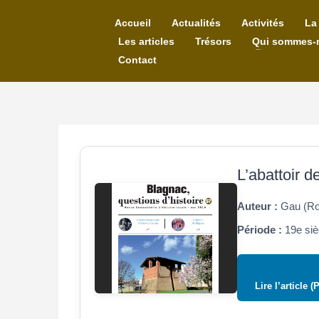
Accueil
Actualités
Activités
La
Les articles
Trésors
Qui sommes-
Contact
L’abattoir 
Auteur :
Gau (Ro
Période :
19e siè
Lire l’article (