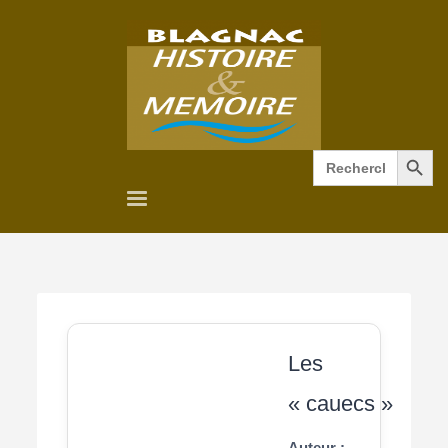
Search Button
Search
for:
Les
« cauecs »
Auteur :