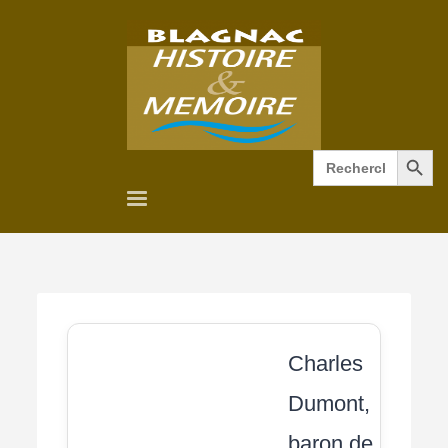
Search Button
Search
for:
Charles
Dumont,
baron de