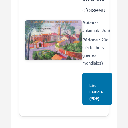
d’oiseau
Auteur :
Jakimiuk (Jon)
Période :
20e
siècle (hors
guerres
mondiales)
Lire
l’article
(PDF)