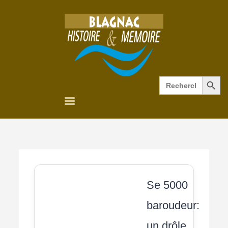
Search Button
Search
for:
Se 5000
baroudeur:
un drôle