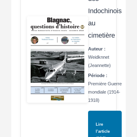
Indochinois
au
cimetière
Auteur :
Weidknnet
(Jeannette)
Période :
Première Guerre
mondiale (1914-
1918)
Lire
l’article