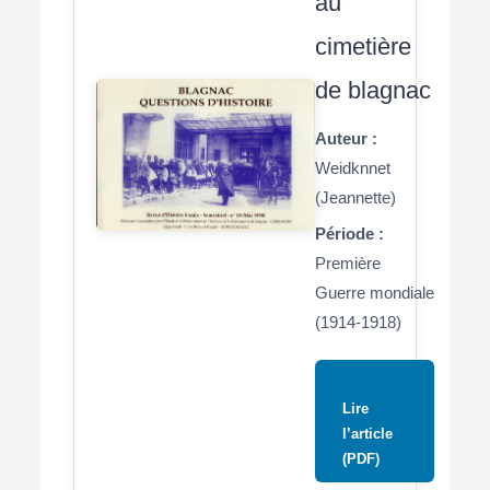
au
cimetière
de blagnac
Auteur :
Weidknnet
(Jeannette)
Période :
Première
Guerre mondiale
(1914-1918)
Lire
l’article
(PDF)