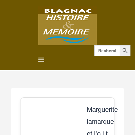
Search Button
Search
for:
Marguerite
lamarque
et l’o.i.t.