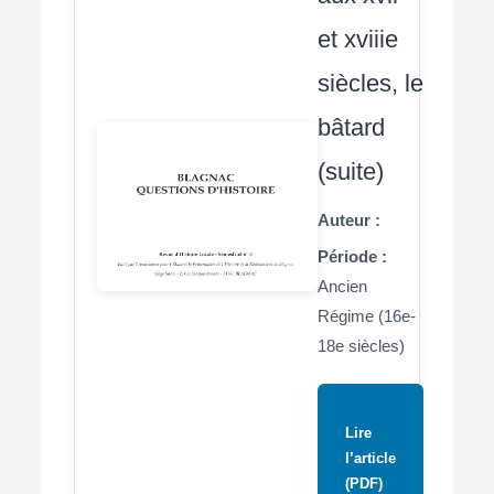
et xviiie
siècles, le
bâtard
(suite)
Auteur :
Période :
Ancien
Régime (16e-
18e siècles)
Lire
l’article
(PDF)