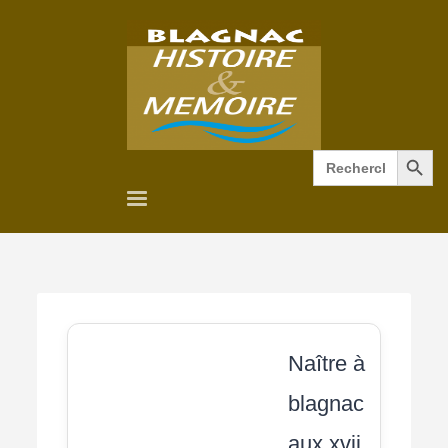
Search Button
Search
for:
Naître à
blagnac
aux xvii