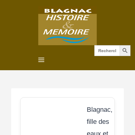
Search Button
Search
for:
Blagnac,
fille des
eaux et