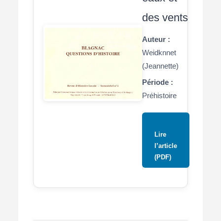
des vents
Auteur :
Weidknnet
(Jeannette)
Période :
Préhistoire
Lire
l’article
(PDF)