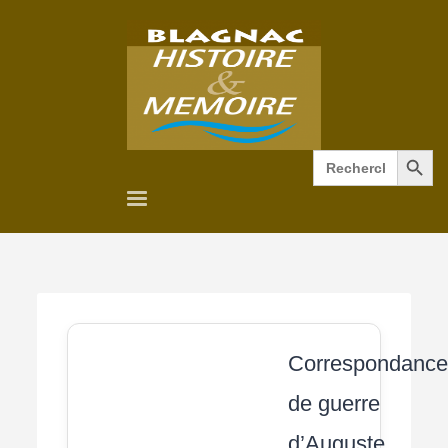
Search Button
Search
for:
Correspondanc
de guerre
d’Auguste