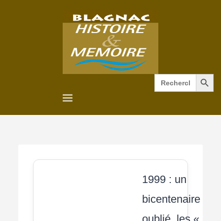
Search Button
Search
for:
1999 : un
bicentenaire
oublié, les «