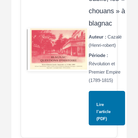
chouans » à
blagnac
Auteur :
Cazalé
(Henri-robert)
Période :
Révolution et
Premier Empire
(1789-1815)
Lire
l’article
(PDF)