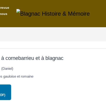
 revue
nous
 à cornebarrieu et à blagnac
(Daniel)
 gauloise et romaine
PDF)