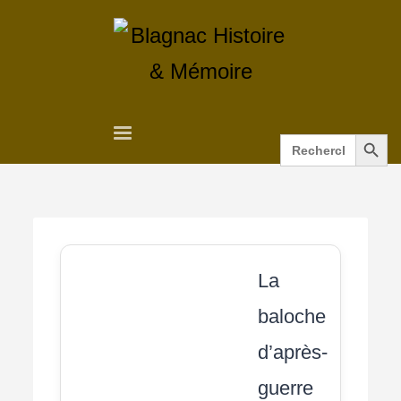
Search Button
Search
for:
La
baloche
d’après-
guerre