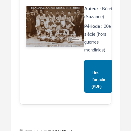
Auteur :
Béret
(Suzanne)
Période :
20e
siècle (hors
guerres
mondiales)
Lire
l’article
(PDF)
PUBLISHED IN
UNCATEGORIZED