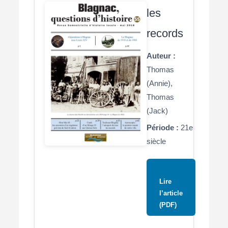
les
records
Auteur :
Thomas
(Annie),
Thomas
(Jack)
Période :
21e
siècle
Lire
l’article
(PDF)