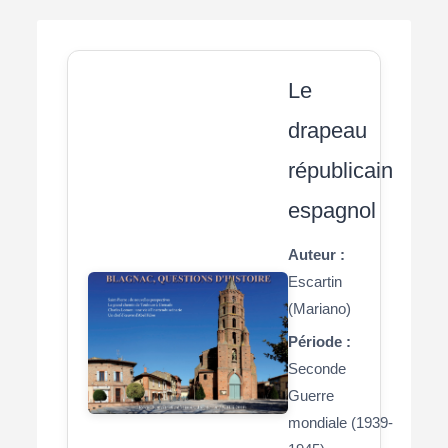
Le
drapeau
républicain
espagnol
Auteur :
Escartin
(Mariano)
Période :
Seconde
Guerre
mondiale (1939-