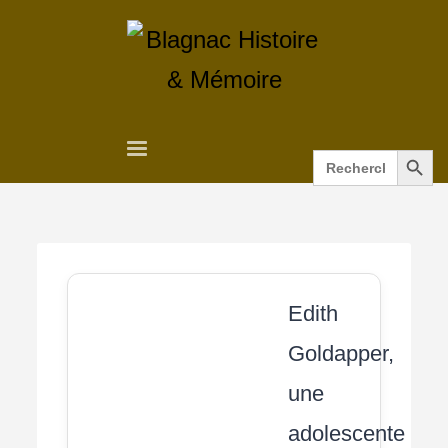
Search Button
Search
for:
Edith
Goldapper,
une
adolescente