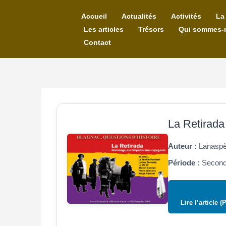
Accueil
Actualités
Activités
La
Les articles
Trésors
Qui sommes-
Contact
La Retirada
Auteur :
Lanaspè
Période :
Seconde
Lire l’article (