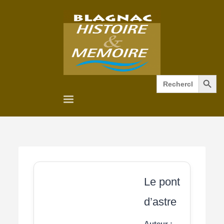
Search Button
Search
for:
Le pont
d’astre
Auteur :