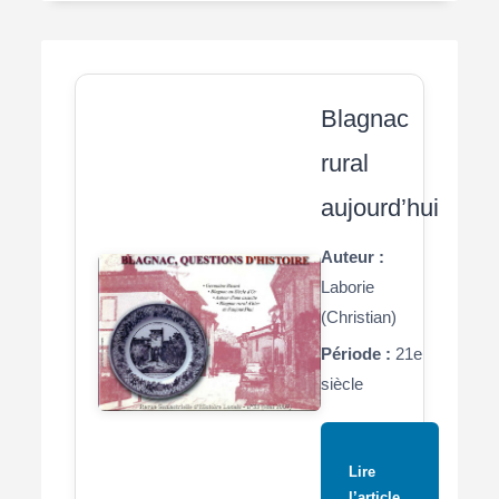
Blagnac
rural
aujourd’hui
Auteur :
Laborie
(Christian)
Période :
21e
siècle
Lire
l’article