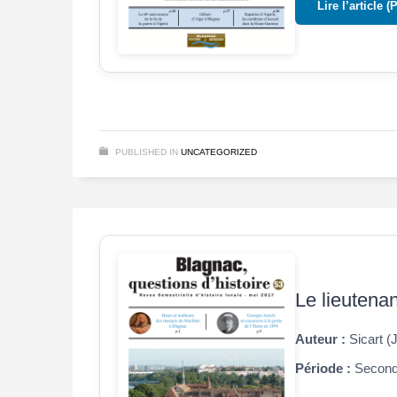
Lire l’article (
PUBLISHED IN
UNCATEGORIZED
Le lieutena
Auteur :
Sicart (
Période :
Seconde