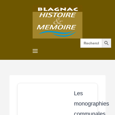
Search Button
Search
for:
Les
monographies
communales