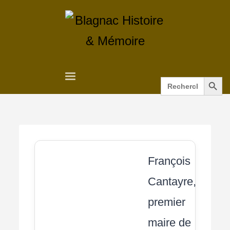
Search Button
Search
for:
François
Cantayre,
premier
maire de