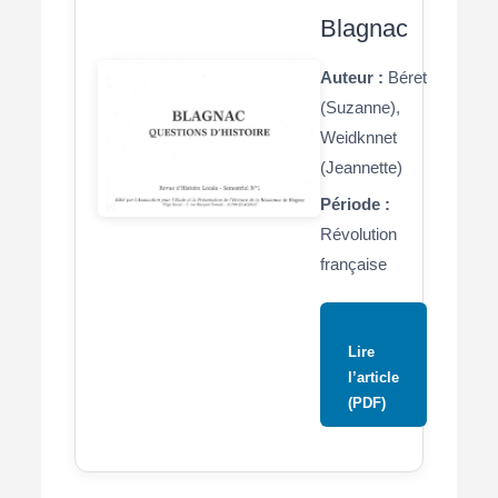
Blagnac
Auteur :
Béret
(Suzanne),
Weidknnet
(Jeannette)
Période :
Révolution
française
Lire
l’article
(PDF)