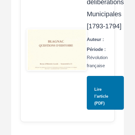
délibérations
Municipales
[1793-1794]
Auteur :
Période :
Révolution
française
Lire
l’article
(PDF)