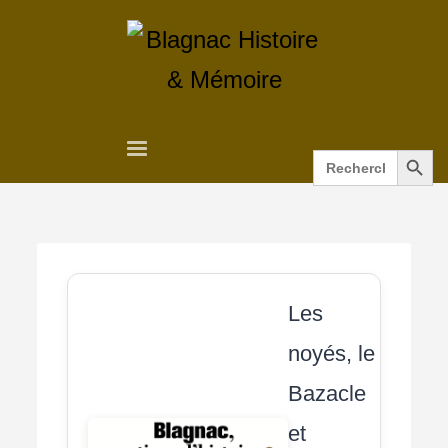
Search Button
Search
for:
Les
noyés, le
Bazacle
et