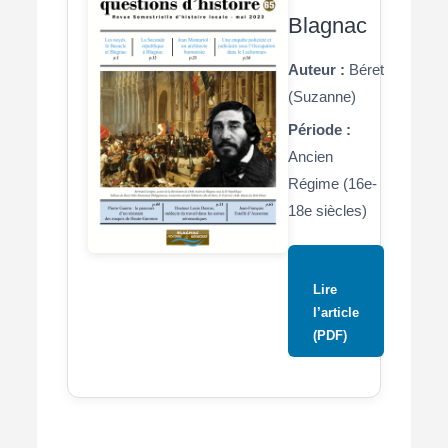
Blagnac
Auteur :
Béret
(Suzanne)
Période :
Ancien
Régime (16e-
18e siècles)
Lire
l’article
(PDF)