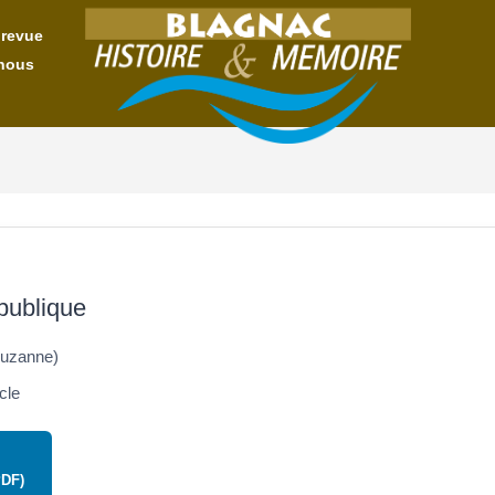
 revue
nous
publique
Suzanne)
cle
PDF)