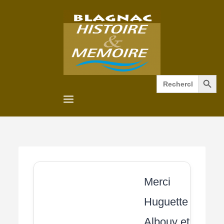
Search Button
Search
for:
Merci
Huguette
Albouy et