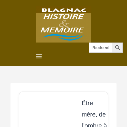
Search Button
Search
for:
Être
mère, de
l’ombre à