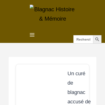
Search Button
Search
for:
Un curé
de
blagnac
accusé de