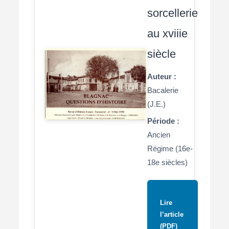
sorcellerie
au xviiie
siècle
Auteur :
Bacalerie
(J.E.)
Période :
Ancien
Régime (16e-
18e siècles)
Lire
l’article
(PDF)