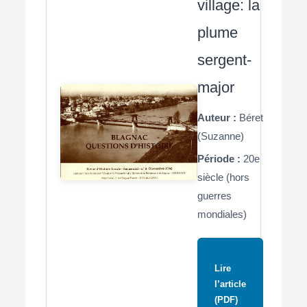
village: la
plume
sergent-
major
Auteur :
Béret
(Suzanne)
Période :
20e
siècle (hors
guerres
mondiales)
Lire
l’article
(PDF)