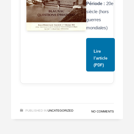
Période :
20e
siècle (hors
guerres
mondiales)
Lire
l’article
(PDF)
PUBLISHED IN
UNCATEGORIZED
NO COMMENTS