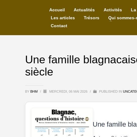
Accueil
Actualités
Activités
La
Les articles
Trésors
Qui sommes-
Contact
Une famille blagnacai
siècle
BY
BHM
/
MERCREDI, 06 MAI 2026
/
PUBLISHED IN
UNCATE
Une famille bl