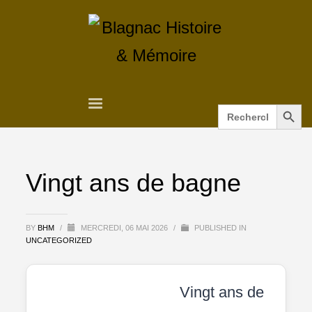
Search Button
Search
for:
Vingt ans de bagne
BY
BHM
/
MERCREDI, 06 MAI 2026
/
PUBLISHED IN
UNCATEGORIZED
Vingt ans de