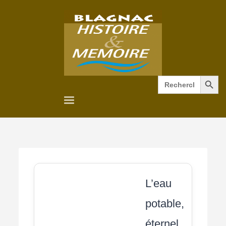
Search Button
Search
for:
L’eau
potable,
éternel