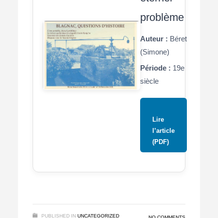
problème
Auteur :
Béret
(Simone)
Période :
19e
siècle
Lire
l’article
(PDF)
PUBLISHED IN
UNCATEGORIZED
NO COMMENTS