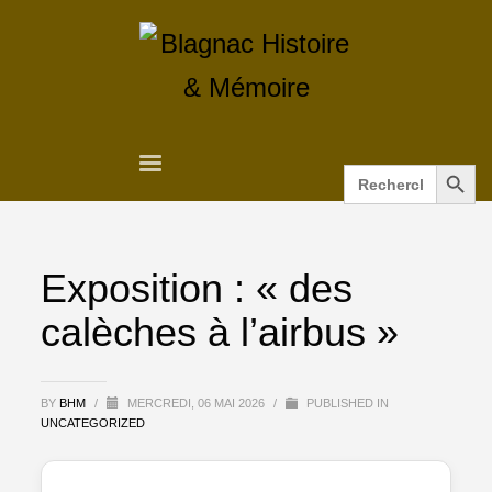
Search Button
Search
for:
Exposition : « des
calèches à l’airbus »
BY
BHM
/
MERCREDI, 06 MAI 2026
/
PUBLISHED IN
UNCATEGORIZED