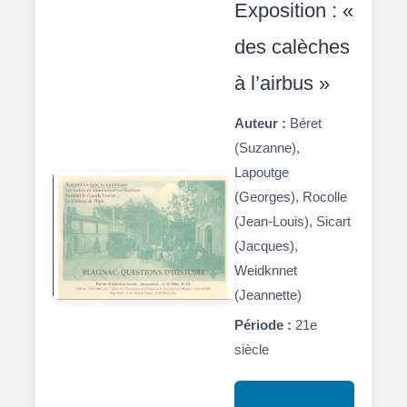
Exposition : «
des calèches
à l’airbus »
Auteur :
Béret
(Suzanne),
Lapoutge
(Georges), Rocolle
(Jean-Louis), Sicart
(Jacques),
Weidknnet
(Jeannette)
Période :
21e
siècle