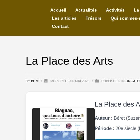
Accueil
Actualités
Activités
La
Les articles
Trésors
Qui sommes-
Contact
La Place des Arts
BY
BHM
/
MERCREDI, 06 MAI 2026
/
PUBLISHED IN
UNCATE
La Place des A
Auteur :
Béret (Suza
Période :
20e siècle (