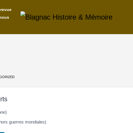
 revue
nous
GORIZED
rts
nne)
hors guerres mondiales)