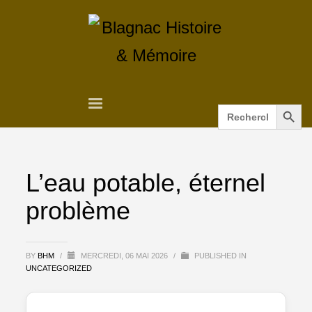
Search Button
Search
for:
L’eau potable, éternel
problème
BY
BHM
/
MERCREDI, 06 MAI 2026
/
PUBLISHED IN
UNCATEGORIZED