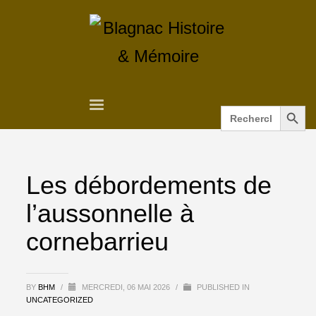
Search Button
Search
for:
Les débordements de
l’aussonnelle à
cornebarrieu
BY
BHM
/
MERCREDI, 06 MAI 2026
/
PUBLISHED IN
UNCATEGORIZED