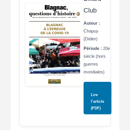
Club
Auteur :
Chapuy
(Didier)
Période :
20e
siècle (hors
guerres
mondiales)
Lire
l’article
(PDF)