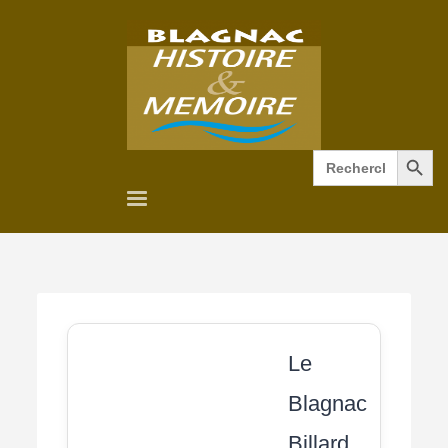
Search Button
Search
for:
Le
Blagnac
Billard