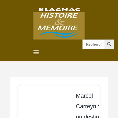
Search Button
Search
for:
Marcel
Carreyn :
un destin