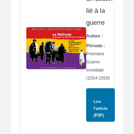
lié à la
guerre
Auteur :
Période :
Première
Guerre
mondiale
(1914-1918)
Lire
l’article
(PDF)