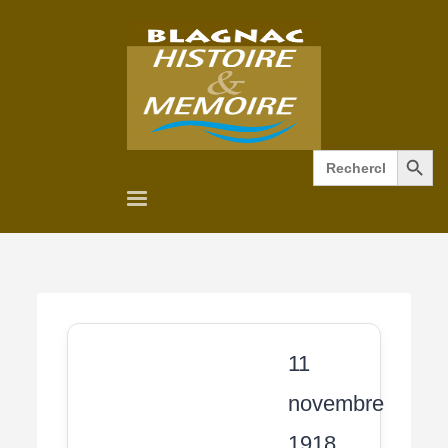
Search Button
Search
for:
11
novembre
1918