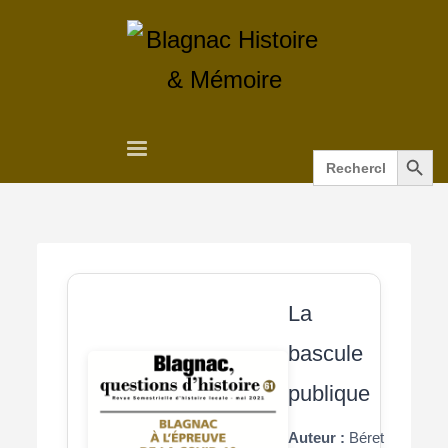
Search Button
Search
for:
La
bascule
publique
Auteur :
Béret