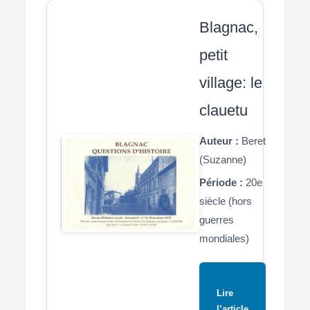
Blagnac,
petit
village: le
clauetu
Auteur :
Beret
(Suzanne)
Période :
20e
siècle (hors
guerres
mondiales)
Lire
l’article