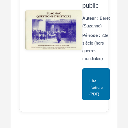
public
Auteur :
Beret
(Suzanne)
Période :
20e
siècle (hors
guerres
mondiales)
Lire
l’article
(PDF)