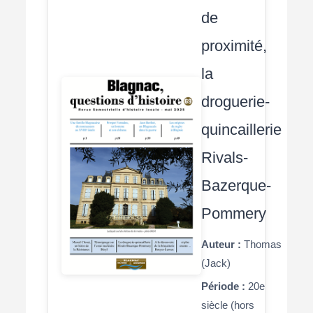
de
proximité,
la
droguerie-
quincaillerie
Rivals-
Bazerque-
Pommery
Auteur :
Thomas
(Jack)
Période :
20e
siècle (hors