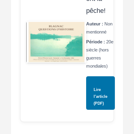
pêche!
Auteur :
Non
mentionné
Période :
20e
siècle (hors
guerres
mondiales)
Lire
l’article
(PDF)