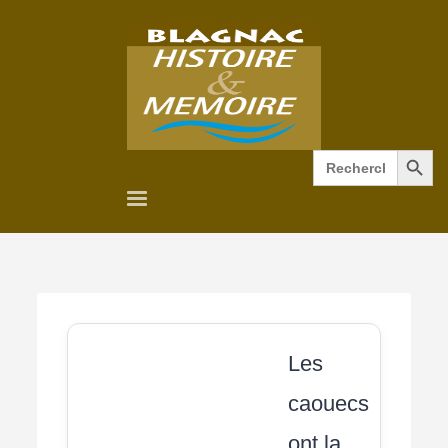
Search Button
Search
for:
Les
caouecs
ont la