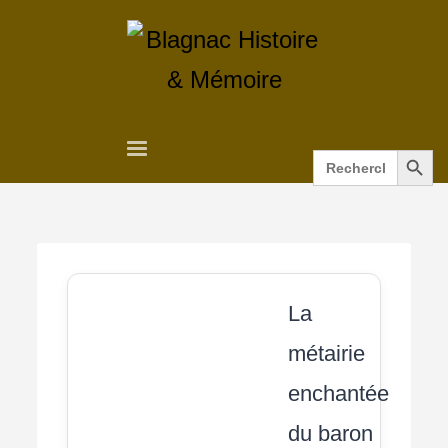
Search Button
Search
for:
La
métairie
enchantée
du baron