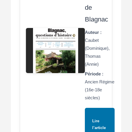
de
Blagnac
Auteur :
Caubet
(Dominique),
Thomas
(Annie)
Période :
Ancien Régime
(16e-18e
siècles)
Lire
l’article