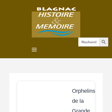
Search Button
Search
for:
Orphelins
de la
Grande