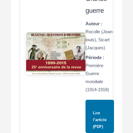
guerre
Auteur :
Rocolle (Jean-
louis), Sicart
(Jacques)
Période :
Première
Guerre
mondiale
(1914-1918)
Lire
l’article
(PDF)